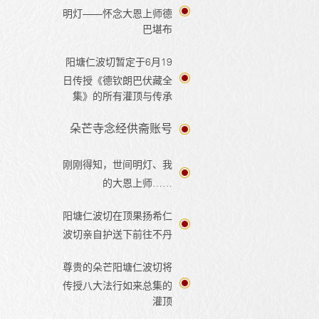
明灯——怀念大恩上师德
巴堪布
阳塘仁波切暂定于6月19
日传授《德钦朗巴伏藏全
集》的所有灌顶与传承
朵芒寺念经供斋账号
刚刚得知，世间明灯、我
的大恩上师……
阳塘仁波切在顶果扬希仁
波切亲自护送下前往不丹
尊贵的朵芒阳塘仁波切将
传授八大法行如来总集的
灌顶