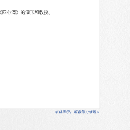
《四心滴》的灌顶和教授。
半丝半缕，恒念物力维艰
»