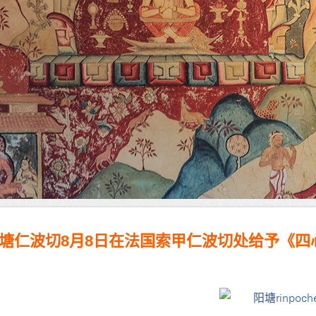
塘仁波切8月8日在法国索甲仁波切处给予《四