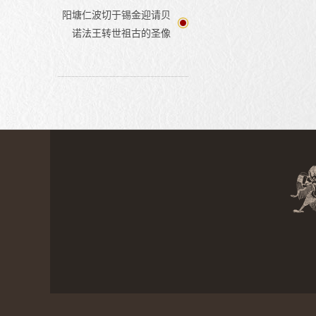
阳塘仁波切于锡金迎请贝
诺法王转世祖古的圣像