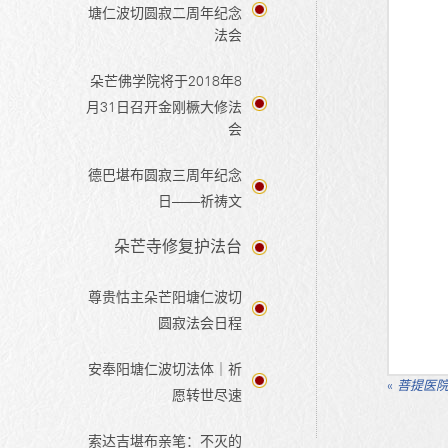
塘仁波切圆寂二周年纪念
法会
朵芒佛学院将于2018年8
月31日召开金刚橛大修法
会
德巴堪布圆寂三周年纪念
日——祈祷文
朵芒寺修复护法台
尊贵怙主朵芒阳塘仁波切
圆寂法会日程
安奉阳塘仁波切法体｜祈
«
菩提医院
愿转世尽速
索达吉堪布亲笔：不灭的