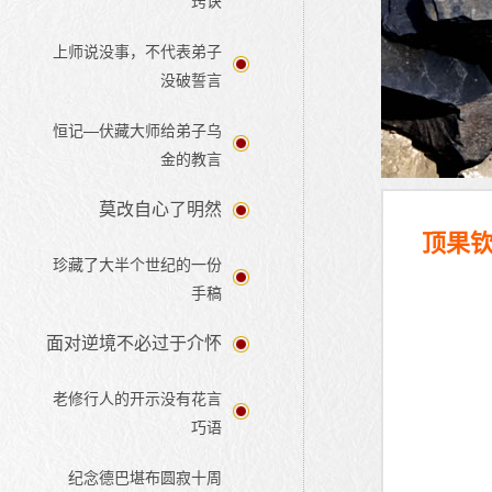
窍诀
上师说没事，不代表弟子
没破誓言
恒记—伏藏大师给弟子乌
金的教言
莫改自心了明然
顶果钦
珍藏了大半个世纪的一份
手稿
面对逆境不必过于介怀
老修行人的开示没有花言
巧语
纪念德巴堪布圆寂十周