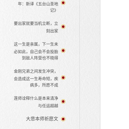
年：新译《五台山圣地
记》
要出家就要当机立断，立
刻出家
这一生是亲属，下一生未
必如此，自己会不会投胎
到敌人阵营也不晓得
金刚兄弟之间发生冲突，
会造成这一生寿命短，疾
病多，所愿不成
莲师诠释什么是本来清净
与任运超越
大悲本师祈愿文