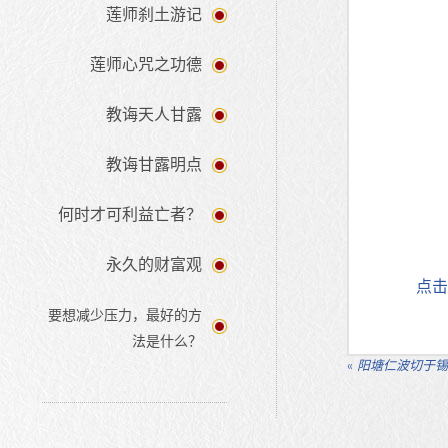
莲师刹土游记
莲师心咒之功德
教诲天人甘露
教诲甘露明点
何时才可利益亡者？
永久的财富观
点击
要想减少压力，最好的方
法是什么？
«
阳塘仁波切于锡