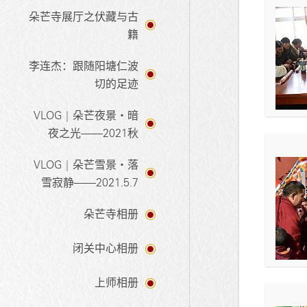
朵芒寺展厅之伏藏与古
籍
李连杰：跟随阳塘仁波
切的足迹
VLOG | 朵芒夜景・暗
夜之光——2021秋
VLOG | 朵芒雪景・落
雪寂静——2021.5.7
朵芒寺相册
闭关中心相册
上师相册