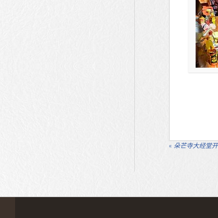
«
朵芒寺大经堂开