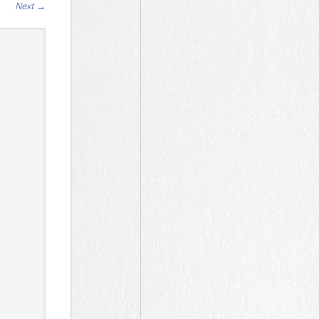
Next
→