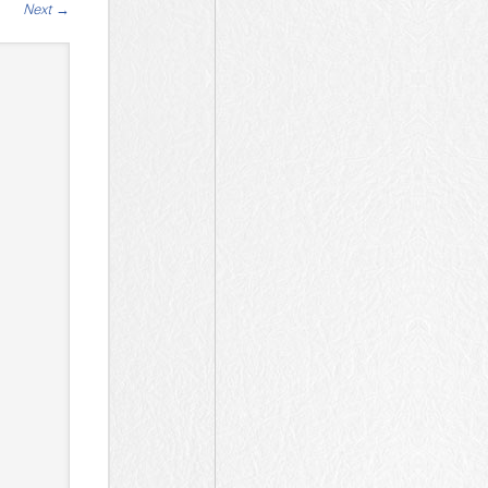
Next
→