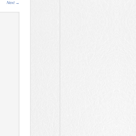
Next
→