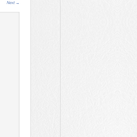
Next
→