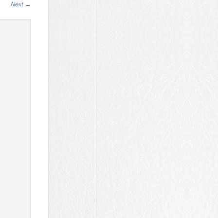
Next
→