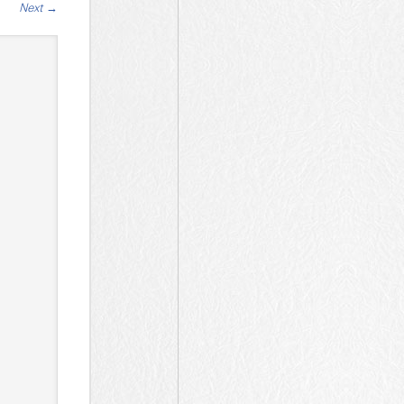
Next
→