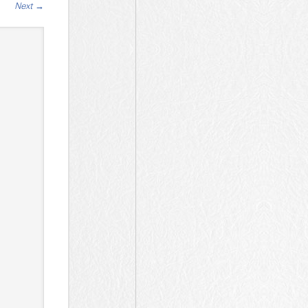
Next
→