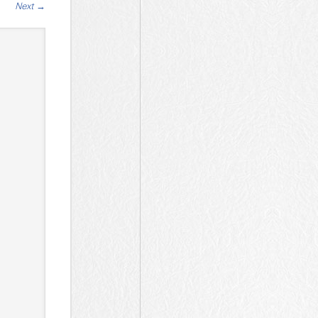
Next
→