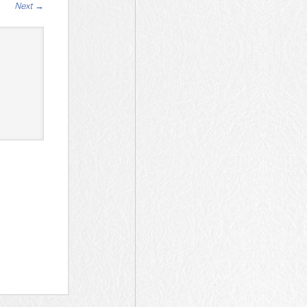
Next
→