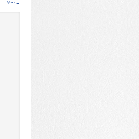
Next
→