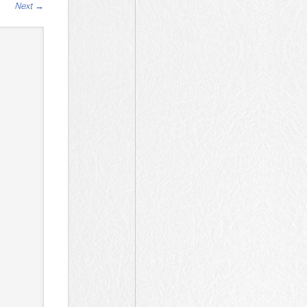
Next
→