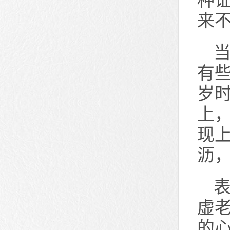
来
有
岁
上
现
沥
虚
的