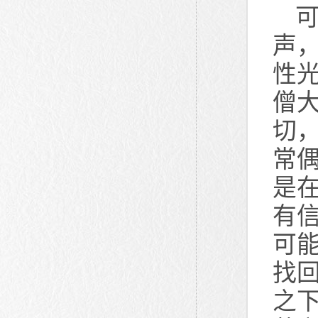
可
声
性
僧
切
常
是
有
可
找
之