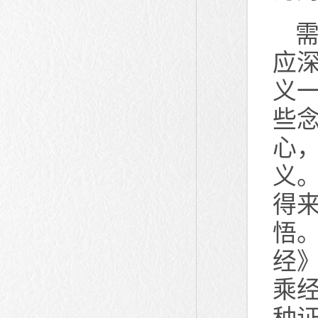
应
义
些
心
义
得
悟
经
乘
种