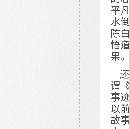
平
水
陈
悟
果
谓
事
以
故