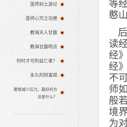
等
莲师刹土游记
憨
莲师心咒之功德
教诲天人甘露
读
教诲甘露明点
经
何时才可利益亡者？
经
不
永久的财富观
师
要想减少压力，最好的方
法是什么？
般
境
为