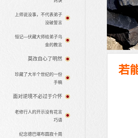
窍诀
上师说没事，不代表弟子
没破誓言
恒记—伏藏大师给弟子乌
金的教言
莫改自心了明然
若
珍藏了大半个世纪的一份
手稿
面对逆境不必过于介怀
老修行人的开示没有花言
巧语
纪念德巴堪布圆寂十周