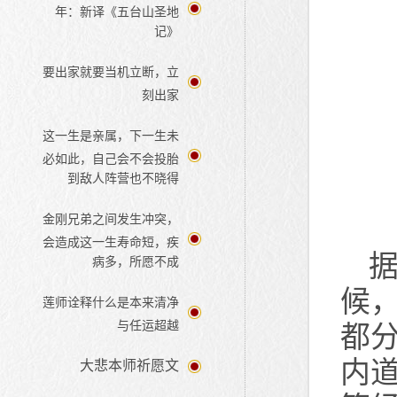
年：新译《五台山圣地
记》
要出家就要当机立断，立
刻出家
这一生是亲属，下一生未
必如此，自己会不会投胎
到敌人阵营也不晓得
金刚兄弟之间发生冲突，
会造成这一生寿命短，疾
病多，所愿不成
候
莲师诠释什么是本来清净
与任运超越
都
内
大悲本师祈愿文