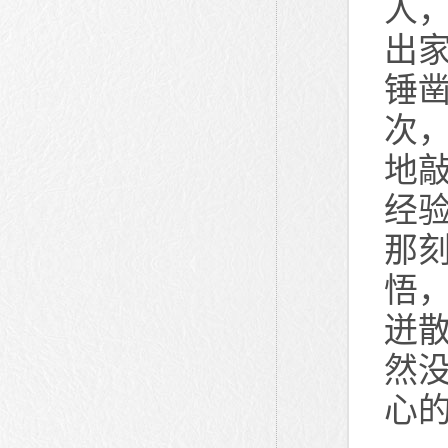
人
出
锤
次
地
经
那
悟
迸
然
心