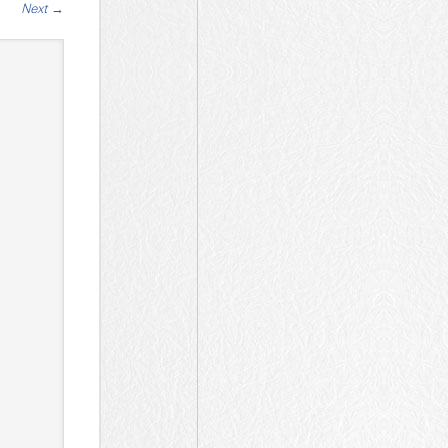
Next
→