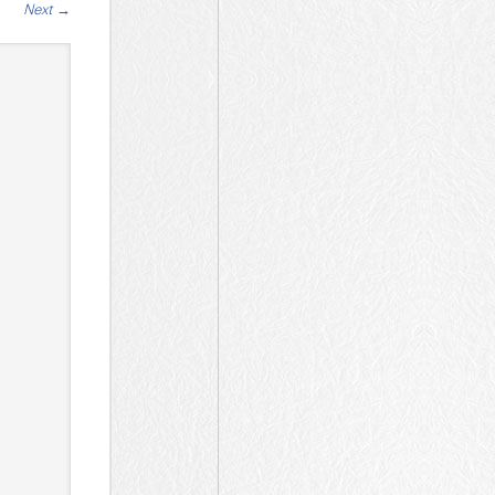
Next
→