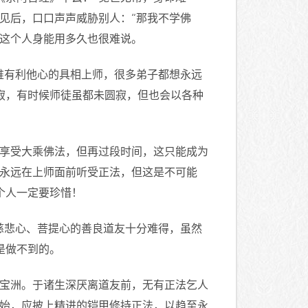
见后，口口声声威胁别人：“那我不学佛
，这个人身能用多久也很难说。
唯有利他心的具相上师，很多弟子都想永远
寂，有时候师徒虽都未圆寂，但也会以各种
堂享受大乘佛法，但再过段时间，这只能成为
想永远在上师面前听受正法，但这是不可能
个人一定要珍惜！
慈悲心、菩提心的善良道友十分难得，虽然
是做不到的。
之宝洲。于诸生深厌离道友前，无有正法乞人
开始，应披上精进的铠甲修持正法，以趋至永