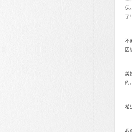
保
了
不
因
美
的
希
我