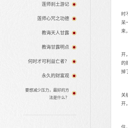
莲师刹土游记
时
莲师心咒之功德
呆
来
教诲天人甘露
教诲甘露明点
开
何时才可利益亡者？
的
掉
永久的财富观
要想减少压力，最好的方
关
法是什么？
开
住