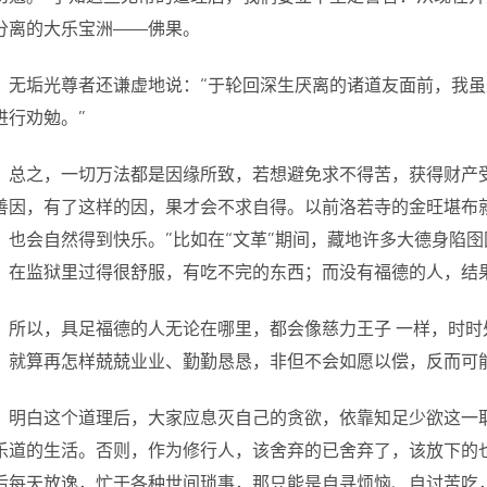
分离的大乐宝洲——佛果。
无垢光尊者还谦虚地说：“于轮回深生厌离的诸道友面前，我虽
进行劝勉。”
总之，一切万法都是因缘所致，若想避免求不得苦，获得财产
善因，有了这样的因，果才会不求自得。以前洛若寺的金旺堪布
，也会自然得到快乐。”比如在“文革”期间，藏地许多大德身陷
，在监狱里过得很舒服，有吃不完的东西；而没有福德的人，结
所以，具足福德的人无论在哪里，都会像慈力王子 一样，时
，就算再怎样兢兢业业、勤勤恳恳，非但不会如愿以偿，反而可
明白这个道理后，大家应息灭自己的贪欲，依靠知足少欲这一
乐道的生活。否则，作为修行人，该舍弃的已舍弃了，该放下的
后每天放逸，忙于各种世间琐事，那只能是自寻烦恼、自讨苦吃