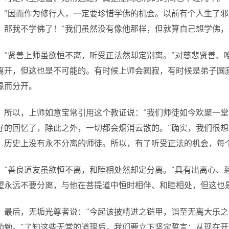
。”因而作为修行人，一定要珍惜学佛的机会。以前有个人生了邪
！那我不学佛了！”我们虽然没有像他那样，但就算自己想学佛
“贤善上师虽欲恒不离，听受正法然却定别离。”对慈悲贤善、
离开，但这也是不可能的。有时候上师会圆寂，有时候是弟子圆
缘而分开。
所以，上师如意宝常引用这个教证说：“我们师徒如今欢聚一
好的回忆了，除此之外，一切都会烟消云散的。”确实，我们很
，历史上没有永不分离的师徒。所以，有了听受正法的机会，每
“善良道友虽欲恒不离，和睦相处然却定分离。”具有出离心、
望永远不要分离，与他在菩提道中恒时相伴、和睦相处，但这也
最后，无垢光尊者说：“今起该披精进之铠甲，诣至无离大乐
劝勉。”了知这些无常的道理后，我们要立下坚定誓言：从现在