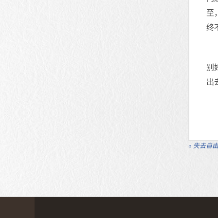
至
终
别
出
«
失去自由