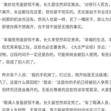
“美妙住宅虽欲恒不离，长久居住然却定离去。”对修行人而言
不离开，永远都住在这里，但也是不现实的。无论是由于共业还
一刹那的机会也没有。世间人也是一样，买了一幢房子，就认为
，即使你再不想离开，也不得不接受无情的事实。
“幸福受用虽欲恒不离，长久享受然却定舍弃。”幸福的生活、
，但无常来临之际，这些也必定要舍弃。《大庄严论经》亦云：“
财物，过段时间不一定还是你的，可能统统会被别人使用。有些道
了，就成了别人的了。
昨天有个人说：“我的手机掉了。打过去，刚开始是无法接通
机了。这是什么原因呢？”我说：“这是你的手机已经被别人享用
，但终究还是会离开的。无垢光尊者的这些窍诀非常甚深，大家
“暇满人身虽欲恒不离，长久留世然却定死亡。”有了暇满人身
，可是人生短暂、无常迅速，真正能闻思修的时间也不过几年。