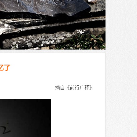
忆了
摘自《前行广释》