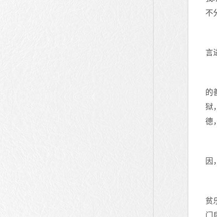
不
言
的
狱
德
因
贫
门