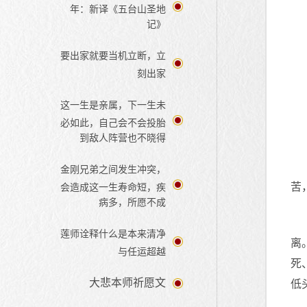
年：新译《五台山圣地
记》
要出家就要当机立断，立
刻出家
这一生是亲属，下一生未
必如此，自己会不会投胎
到敌人阵营也不晓得
金刚兄弟之间发生冲突，
苦
会造成这一生寿命短，疾
病多，所愿不成
莲师诠释什么是本来清净
离
与任运超越
死
大悲本师祈愿文
低