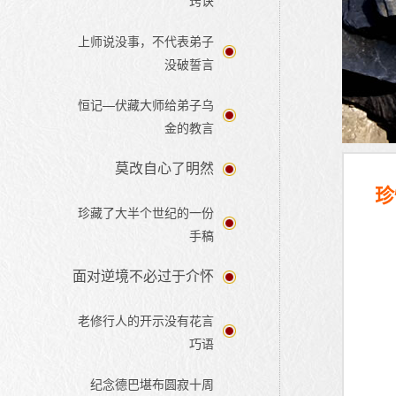
窍诀
上师说没事，不代表弟子
没破誓言
恒记—伏藏大师给弟子乌
金的教言
莫改自心了明然
珍
珍藏了大半个世纪的一份
手稿
面对逆境不必过于介怀
老修行人的开示没有花言
巧语
纪念德巴堪布圆寂十周