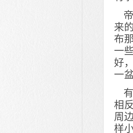
来
布
一
好
一
相
周
样