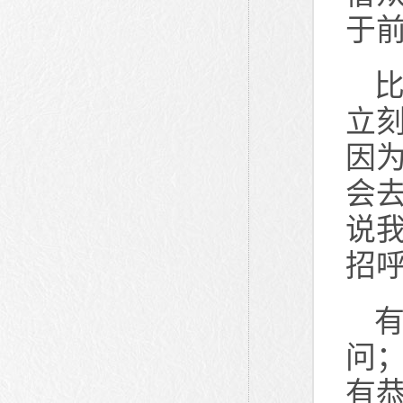
于
立
因
会
说
招
问
有