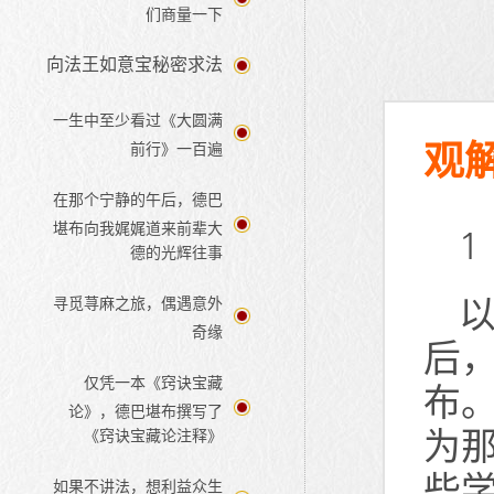
们商量一下
向法王如意宝秘密求法
一生中至少看过《大圆满
观
前行》一百遍
在那个宁静的午后，德巴
堪布向我娓娓道来前辈大
1
德的光辉往事
寻觅荨麻之旅，偶遇意外
奇缘
后
仅凭一本《窍诀宝藏
布
论》，德巴堪布撰写了
为
《窍诀宝藏论注释》
些
如果不讲法，想利益众生