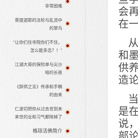
非常困难
会
在
菩提迦耶的法轮与乱流中
的翠鸟
“让你们住寺院你们不住，
怎么能多念？！”
和
供
江湖大哥的保险单与尖沙
咀的长夜
造
《辞师之言》传承和手稿
的由来
是
仁波切把你从过去世到未
来世的业和习气都除掉了
说
格琼活佛简介
部