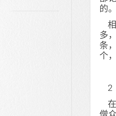
的。
多
条
个
2
僧