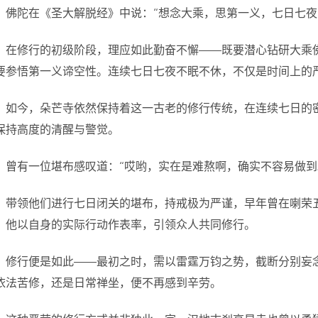
佛陀在《圣大解脱经》中说：“想念大乘，思第一义，七日七夜
在修行的初级阶段，理应如此勤奋不懈——既要潜心钻研大乘
要参悟第一义谛空性。连续七日七夜不眠不休，不仅是时间上的
如今，朵芒寺依然保持着这一古老的修行传统，在连续七日的
保持高度的清醒与警觉。
曾有一位堪布感叹道：“哎哟，实在是难熬啊，确实不容易做到
带领他们进行七日闭关的堪布，持戒极为严谨，早年曾在喇荣
，他以自身的实际行动作表率，引领众人共同修行。
修行便是如此——最初之时，需以雷霆万钧之势，截断分别妄
依法苦修，还是日常禅坐，便不再感到辛劳。