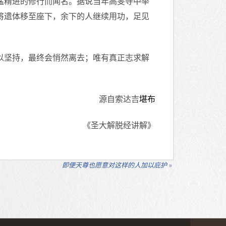
猛精进的修行而闻名。据说当年高旻寺中举
将遗体移至座下，余下的人继续用功，足见
以坚持，最终会悄然离去；唯有真正志求解
源自索达吉
堪布
《圣大解脱经讲解》
即便天尊也愿意对这样的人加以庇护
»