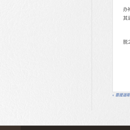
办
其
脱
«
菩提迦耶