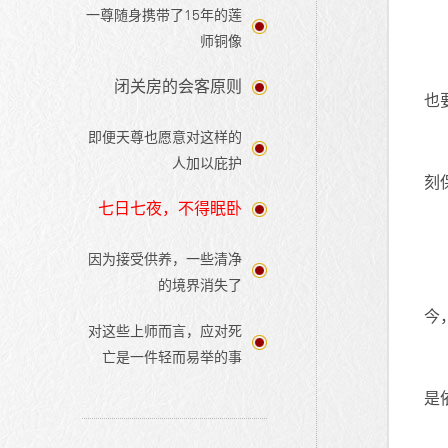
一尊随身携带了15年的莲
师铜像
闭关房的会客原则
也
即便天尊也愿意对这样的
人加以庇护
刻
七日七夜，不得眠卧
因为接受供养，一些清净
的境界消失了
今
对这些上师而言，应对死
亡是一件轻而易举的事
是