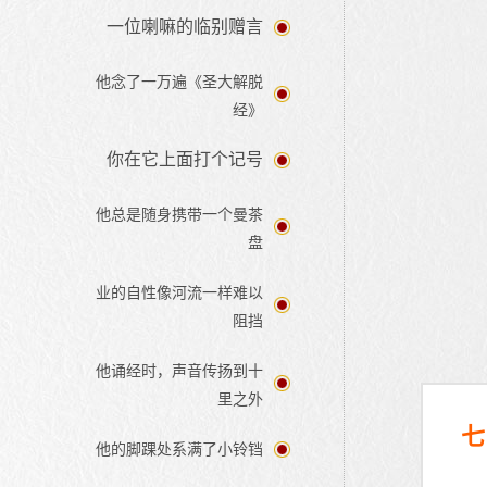
一位喇嘛的临别赠言
他念了一万遍《圣大解脱
经》
你在它上面打个记号
他总是随身携带一个曼茶
盘
业的自性像河流一样难以
阻挡
他诵经时，声音传扬到十
里之外
七
他的脚踝处系满了小铃铛