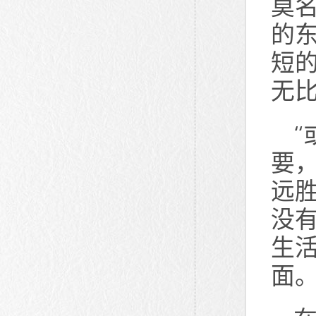
莫
的
短
无比
要
远
没
生
面