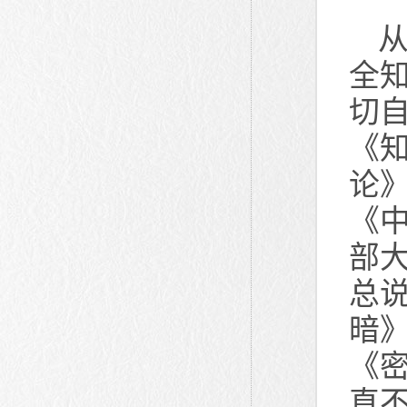
从
全
切
《
论
《
部
总
暗
《
直