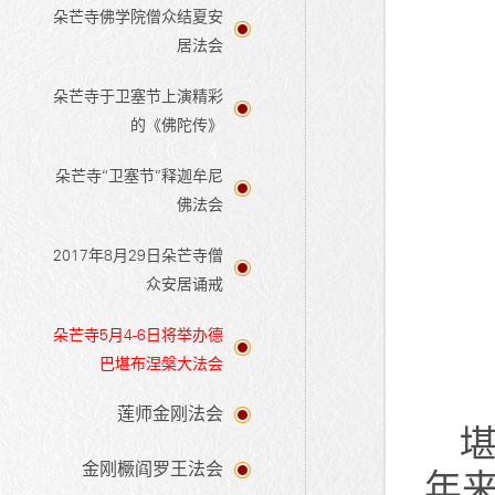
朵芒寺佛学院僧众结夏安
居法会
朵芒寺于卫塞节上演精彩
的《佛陀传》
朵芒寺“卫塞节”释迦牟尼
佛法会
2017年8月29日朵芒寺僧
众安居诵戒
朵芒寺5月4-6日将举办德
巴堪布涅槃大法会
莲师金刚法会
金刚橛阎罗王法会
年