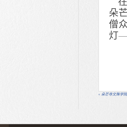
朵
僧
灯
«
朵芒寺文殊学院