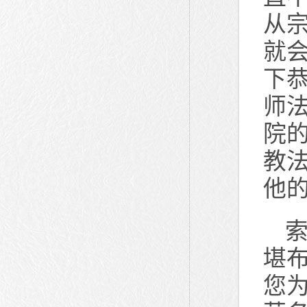
从
就
下
师
院
教
他
堪
您