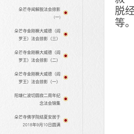
脱
朵芒寺闻解脱法会掠影
(一)
等
朵芒寺金刚橛大威德（阎
罗王）法会掠影（三）
朵芒寺金刚橛大威德（阎
罗王）法会掠影（二）
朵芒寺金刚橛大威德（阎
罗王）法会掠影（一）
阳塘仁波切圆寂二周年纪
念法会锦集
朵芒寺佛学院结夏安居于
2018年9月10日圆满