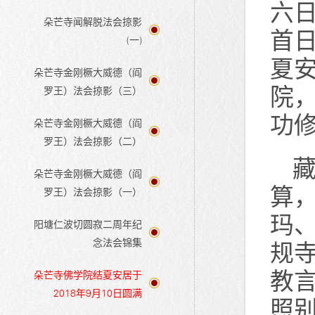
六
朵芒寺闻解脱法会掠影
首日
(一)
夏安
朵芒寺金刚橛大威德（阎
院
罗王）法会掠影（三）
功
朵芒寺金刚橛大威德（阎
罗王）法会掠影（二）
朵芒寺金刚橛大威德（阎
算，
罗王）法会掠影（一）
玛
阳塘仁波切圆寂二周年纪
念法会锦集
规
教
朵芒寺佛学院结夏安居于
2018年9月10日圆满
照