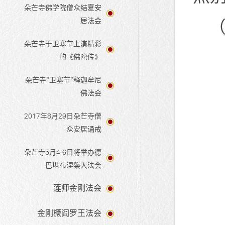
朵芒寺佛学院僧众结夏安
居法会
（
朵芒寺于卫塞节上演精彩
的《佛陀传》
朵芒寺“卫塞节”释迦牟尼
佛法会
2017年8月29日朵芒寺僧
众安居诵戒
朵芒寺5月4-6日将举办德
巴堪布涅槃大法会
莲师金刚法会
金刚橛阎罗王法会