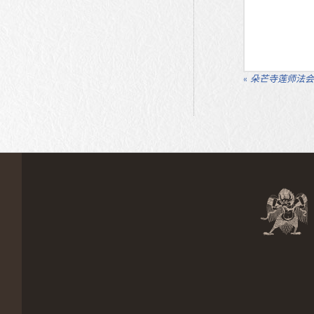
«
朵芒寺莲师法会于