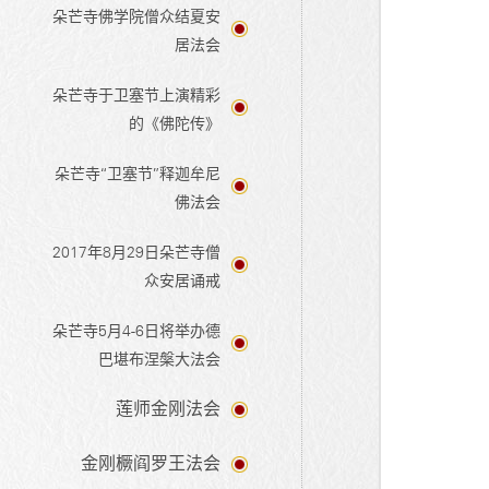
朵芒寺佛学院僧众结夏安
居法会
朵芒寺于卫塞节上演精彩
的《佛陀传》
朵芒寺“卫塞节”释迦牟尼
佛法会
2017年8月29日朵芒寺僧
众安居诵戒
朵芒寺5月4-6日将举办德
巴堪布涅槃大法会
莲师金刚法会
金刚橛阎罗王法会