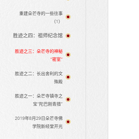
重建朵芒寺的一些往事
（1）
胜迹之四：祖师纪念馆
胜迹之三：朵芒寺的神秘
“密室”
胜迹之二：长出舍利的文
殊殿
胜迹之一：朵芒寺镇寺之
宝“陀巴刚青措”
2019年8月29日朵芒寺佛
学院新经堂开光