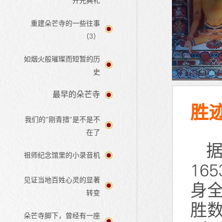
开光典礼
重建朵芒寺的一些往事
（3）
如烟火般璀璨而短暂的历
史
最早的朵芒寺
胜
我们的“刚青措”是不是不
在了
祖师纪念馆里的小录音机
16
见证当地百姓心灵的显著
身
转变
胜
朵芒寺脚下，曾经有一座