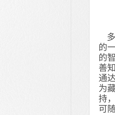
多
的
的
善
通
为
持
可