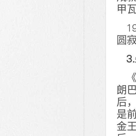
甲
1
圆
3
朗
后
是
金王