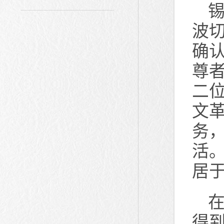
波切
确
尊
二
文
务
活
居
得