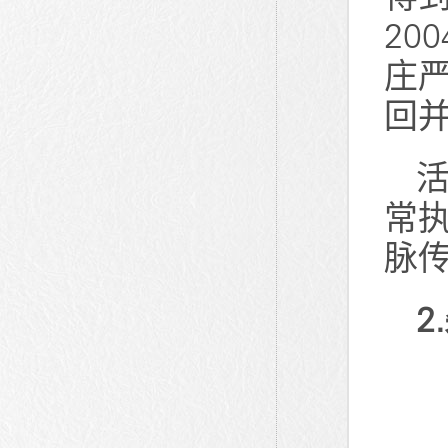
20
庄
回
活
常
脉
2