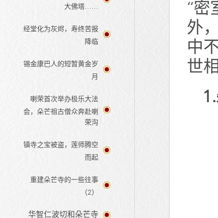
“密
大佛塔……
外
经堂化为灰烬，寿终苦报
中
降临
世
锡金康巴人的短暂黄金岁
月
1
喇荣首次举办极乐大法
会，朵芒祖古僧众奔赴喇
荣沟
镇寺之宝被盗，莲师腾空
而起
重建朵芒寺的一些往事
（2）
华智仁波切和朵芒寺