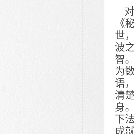
《
世
波
智
为数
语
清
身
下
成